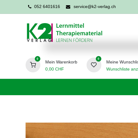
052 6401616
service@k2-verlag.ch
0
0
Mein Warenkorb
Meine Wunschli
0,00
CHF
Wunschliste anz
Förderpädagogik
Logopädie
Ergo