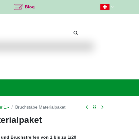
Blog
Beliebte Themen
Neu bei K2
Angebote %
r 1,-
Bruchstäbe Materialpaket
erialpaket
n und Bruchstreifen von 1 bis zu 1/20