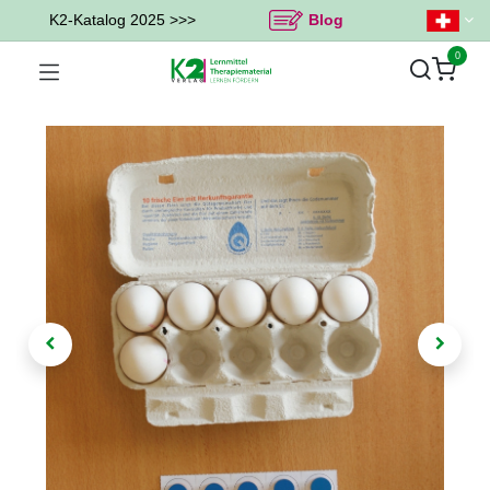
K2-Katalog 2025 >>>
Blog
0