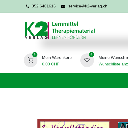
052 6401616
service@k2-verlag.ch
0
0
Mein Warenkorb
Meine Wunschli
0,00
CHF
Wunschliste anz
Förderpädagogik
Logopädie
Ergo