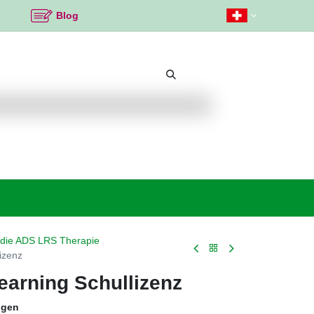
Blog
Beliebte Themen
Neu bei K2
Angebote %
die ADS LRS Therapie
izenz
earning Schullizenz
ngen