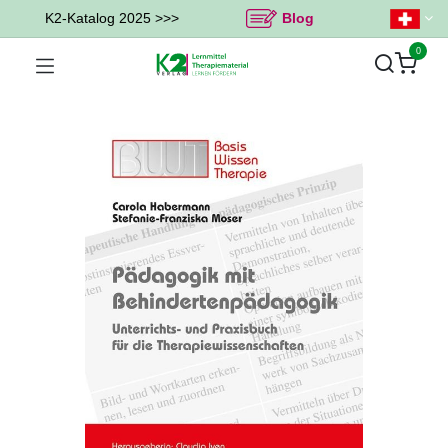
K2-Katalog 2025 >>>
Blog
0