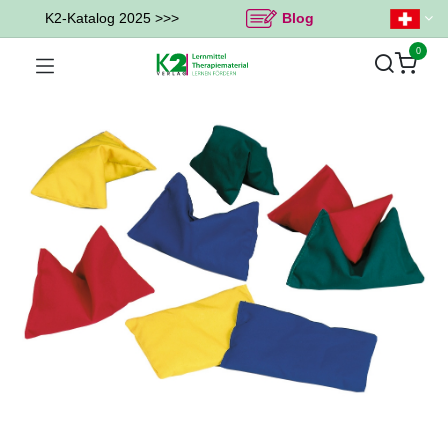
K2-Katalog 2025 >>>
Blog
0