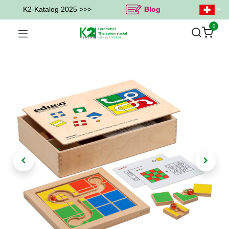
K2-Katalog 2025 >>>
Blog
0