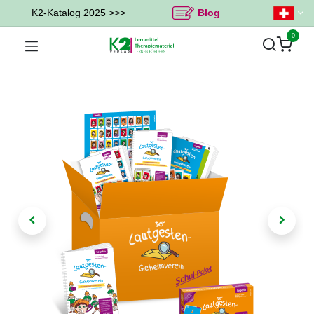
K2-Katalog 2025 >>>
Blog
0