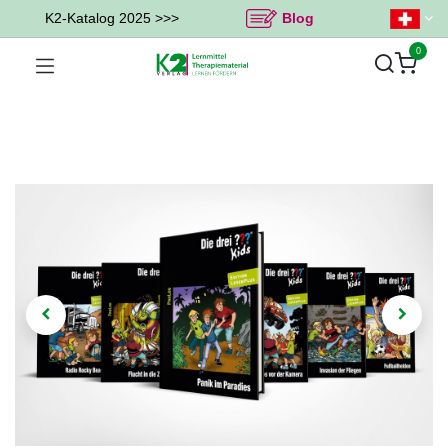
K2-Katalog 2025 >>>
Blog
0