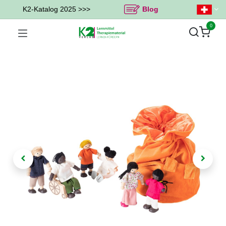
K2-Katalog 2025 >>>
Blog
0