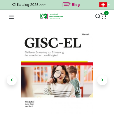
K2-Katalog 2025 >>>
Blog
0