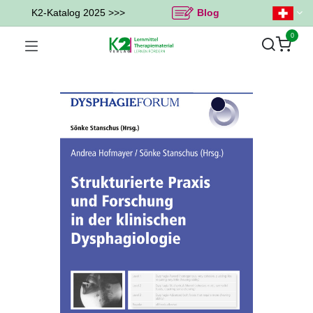
K2-Katalog 2025 >>>
Blog
0