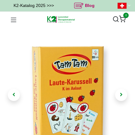
K2-Katalog 2025 >>>
Blog
0