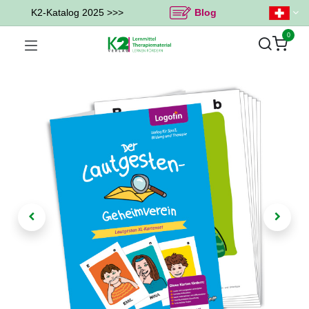
K2-Katalog 2025 >>>
Blog
0