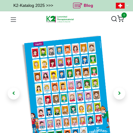
K2-Katalog 2025 >>>
Blog
0