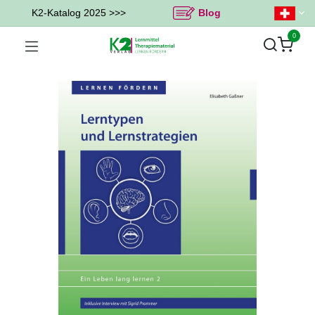
K2-Katalog 2025 >>>
Blog
0