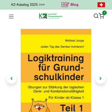
K2-Katalog 2025 >>>
Blog
0