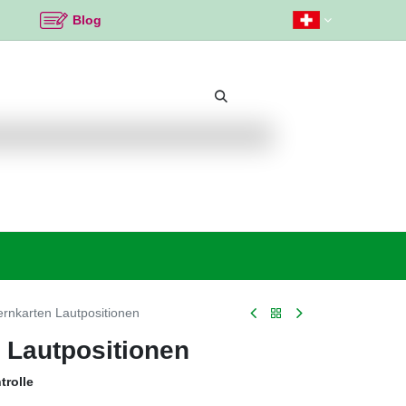
Blog
Beliebte Themen
Neu bei K2
Angebote %
rnkarten Lautpositionen
 Lautpositionen
trolle