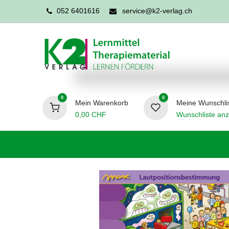
052 6401616
service@k2-verlag.ch
0
0
Mein Warenkorb
Meine Wunschli
0,00
CHF
Wunschliste anz
Förderpädagogik
Logopädie
Ergo