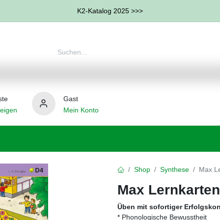
K2-Katalog 2025 >>>
ste
Gast
eigen
Mein Konto
therapie
Weitere Therapie-Bereiche
Hilfsmittel
Shop
Synthese
Max Le
Max Lernkarten
Üben mit sofortiger Erfolgskon
* Phonologische Bewusstheit