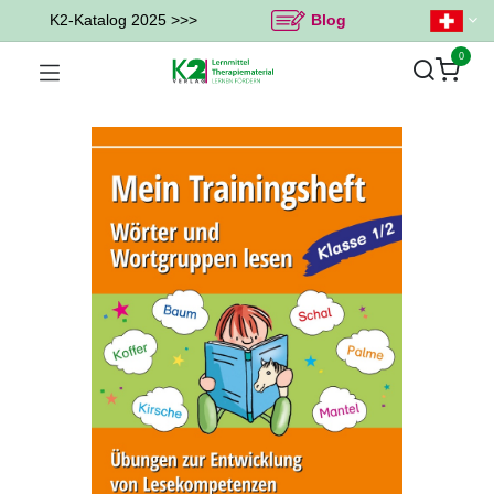
K2-Katalog 2025 >>>
Blog
0