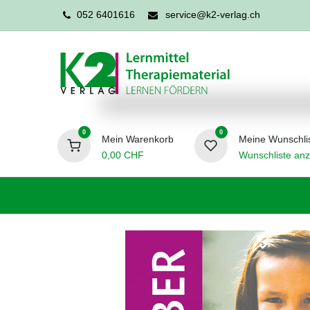
052 6401616
service@k2-verlag.ch
0
0
Mein Warenkorb
Meine Wunschli
0,00
CHF
Wunschliste anz
Förderpädagogik
Logopädie
Ergo