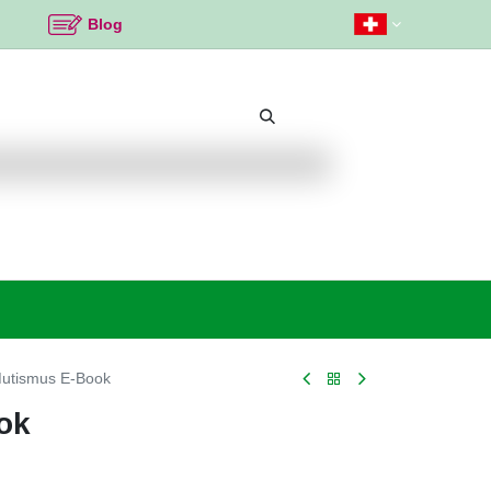
Blog
Beliebte Themen
Neu bei K2
Angebote %
utismus E-Book
ok