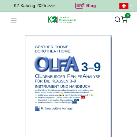
K2-Katalog 2025 >>>
Blog
0