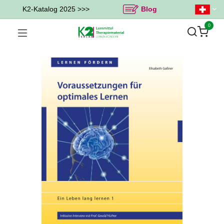
K2-Katalog 2025 >>>
Blog
0