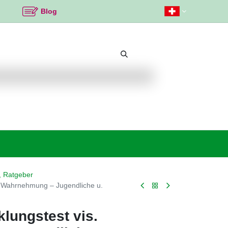
Blog
Beliebte Themen
Neu bei K2
Angebote %
r, Ratgeber
. Wahrnehmung – Jugendliche u.
lungstest vis.