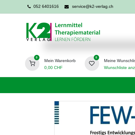
052 6401616
service@k2-verlag.ch
0
0
Mein Warenkorb
Meine Wunschli
0,00
CHF
Wunschliste anz
Förderpädagogik
Logopädie
Ergo