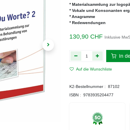
* Materialsammlung zur logo
* Vokale und Konsonanten er
* Anagramme
* Redewendungen
130,90
CHF
Inklusive MwS
In d
Auf die Wunschliste
K2-Bestellnummer :
87102
ISBN :
9783935204477