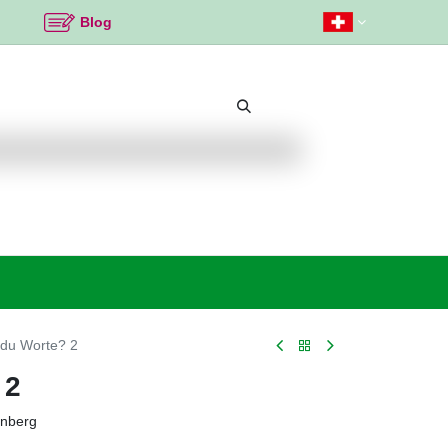
Blog
Beliebte Themen
Neu bei K2
Angebote %
 du Worte? 2
 2
enberg