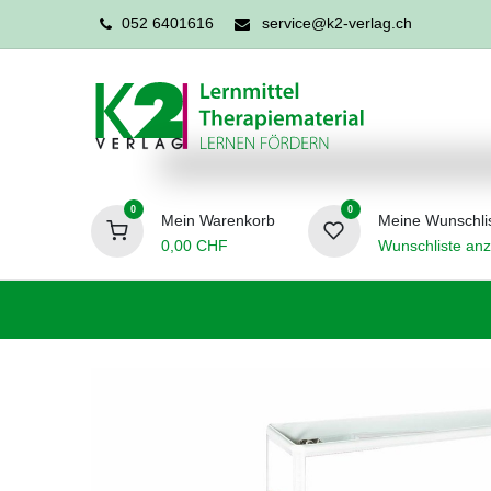
052 6401616
service@k2-verlag.ch
0
0
Mein Warenkorb
Meine Wunschli
0,00
CHF
Wunschliste anz
Förderpädagogik
Logopädie
Ergo