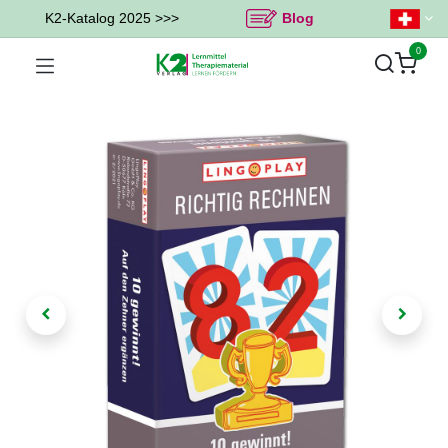
K2-Katalog 2025 >>>
Blog
0