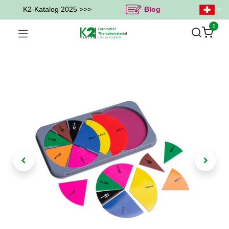
K2-Katalog 2025 >>>
Blog
0