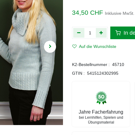
34,50
CHF
Inklusive MwSt.
In d
Auf die Wunschliste
K2-Bestellnummer :
45710
GTIN :
5415124302995
Jahre Facherfahrung
bei Lernhilfen, Spielen und
Übungsmaterial