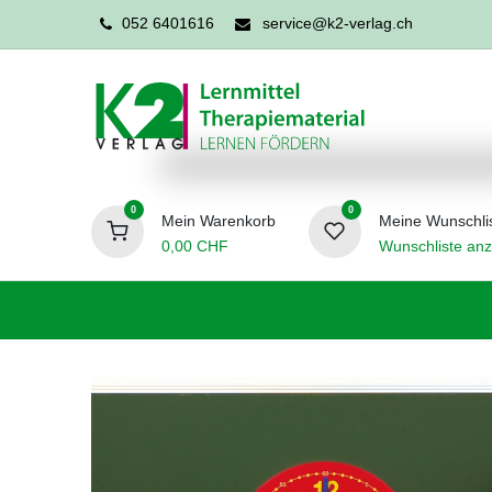
052 6401616
service@k2-verlag.ch
0
0
Mein Warenkorb
Meine Wunschli
0,00
CHF
Wunschliste anz
Förderpädagogik
Logopädie
Ergo