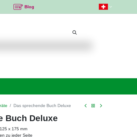
Blog
Beliebte Themen
Neu bei K2
Angebote %
räte
Das sprechende Buch Deluxe
e Buch Deluxe
s 125 x 175 mm
en zu jeder Seite