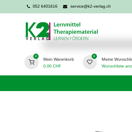
052 6401616
service@k2-verlag.ch
0
0
Mein Warenkorb
Meine Wunschli
0,00
CHF
Wunschliste anz
Förderpädagogik
Logopädie
Ergo