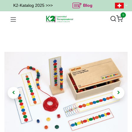
K2-Katalog 2025 >>>
Blog
0