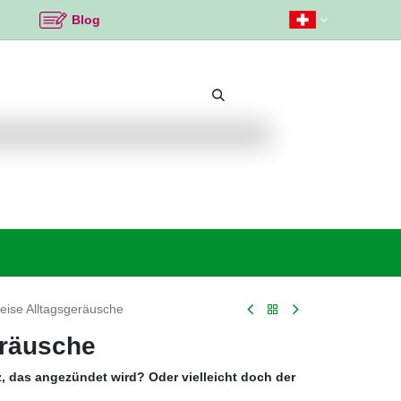
Blog
Beliebte Themen
Neu bei K2
Angebote %
eise Alltagsgeräusche
eräusche
z, das angezündet wird? Oder vielleicht doch der