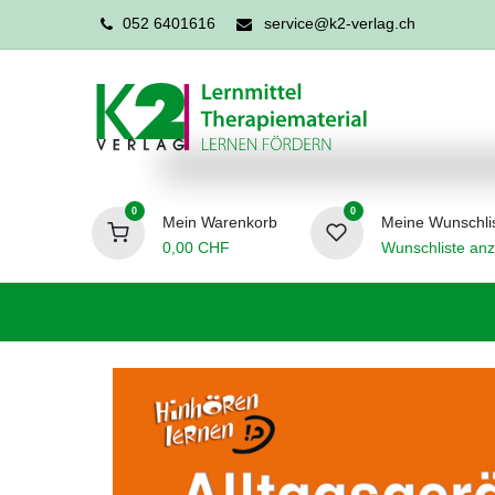
052 6401616
service@k2-verlag.ch
0
0
Mein Warenkorb
Meine Wunschli
0,00
CHF
Wunschliste anz
Förderpädagogik
Logopädie
Ergo