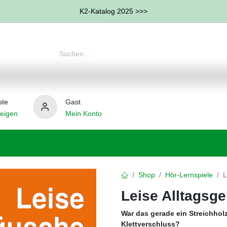
K2-Katalog 2025 >>>
ste
Gast
eigen
Mein Konto
therapie
Weitere Therapie-Bereiche
Hilfsmittel
Shop
Hör-Lernspiele
L
Leise Alltagsg
War das gerade ein Streichhol
Klettverschluss?