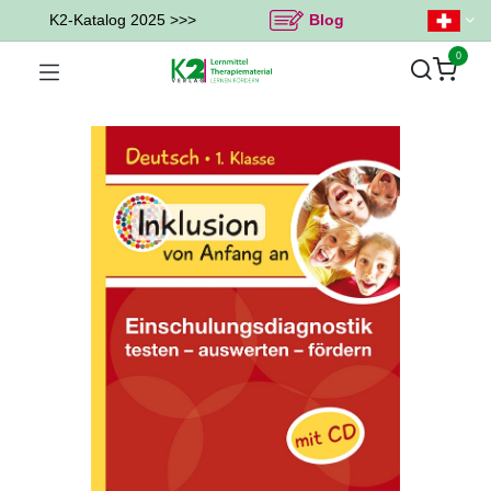
K2-Katalog 2025 >>>
Blog
0