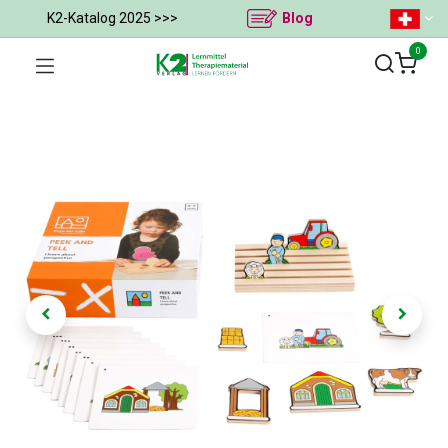
K2-Katalog 2025 >>>
Blog
0