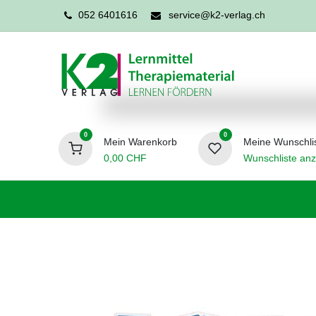
052 6401616
service@k2-verlag.ch
0
0
Mein Warenkorb
Meine Wunschli
0,00
CHF
Wunschliste anz
Förderpädagogik
Logopädie
Ergo