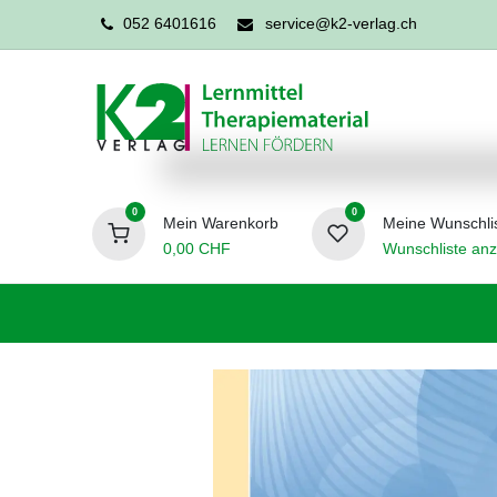
052 6401616
service@k2-verlag.ch
0
0
Mein Warenkorb
Meine Wunschli
0,00
CHF
Wunschliste anz
Förderpädagogik
Logopädie
Ergo