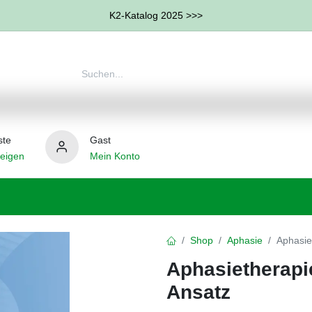
K2-Katalog 2025 >>>
ste
Gast
eigen
Mein Konto
therapie
Weitere Therapie-Bereiche
Hilfsmittel
Shop
Aphasie
Aphasiet
Aphasietherapie
Ansatz