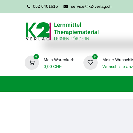
052 6401616
service@k2-verlag.ch
0
0
Mein Warenkorb
Meine Wunschli
0,00
CHF
Wunschliste anz
Förderpädagogik
Logopädie
Ergo