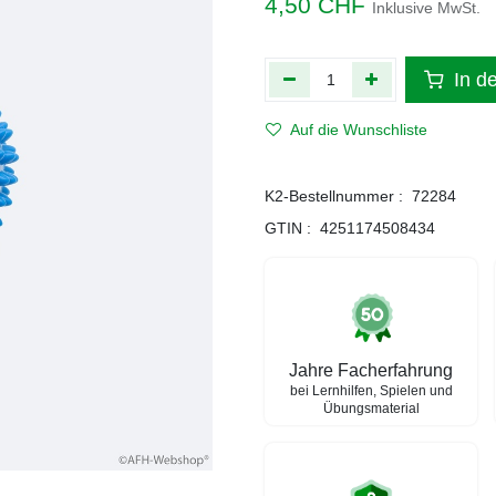
4,50
CHF
Inklusive MwSt.
In d
Auf die Wunschliste
K2-Bestellnummer :
72284
GTIN :
4251174508434
Jahre Facherfahrung
bei Lernhilfen, Spielen und
Übungsmaterial