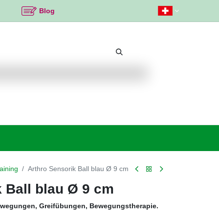
Blog
Beliebte Themen
Neu bei K2
Angebote %
aining
Arthro Sensorik Ball blau Ø 9 cm
 Ball blau Ø 9 cm
bewegungen, Greifübungen, Bewegungstherapie.