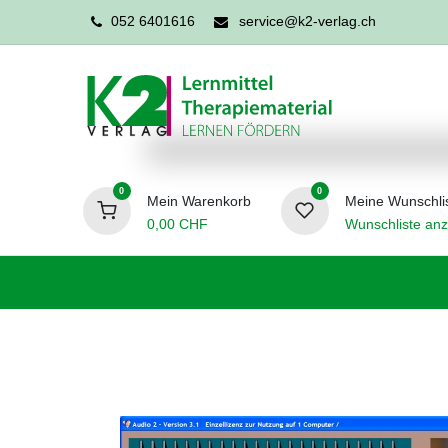
052 6401616
service@k2-verlag.ch
0
0
Mein Warenkorb
Meine Wunschli
0,00
CHF
Wunschliste anz
Förderpädagogik
Logopädie
Ergo