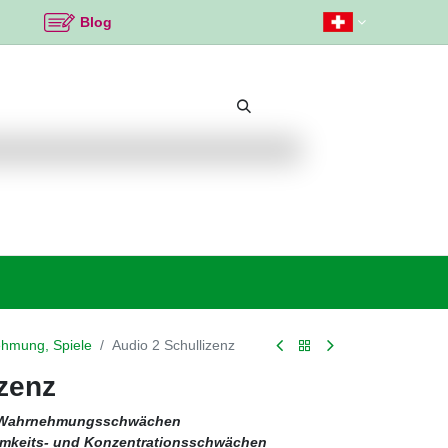
Blog
Beliebte Themen
Neu bei K2
Angebote %
hmung, Spiele
Audio 2 Schullizenz
izenz
en Wahrnehmungsschwächen
amkeits- und Konzentrationsschwächen