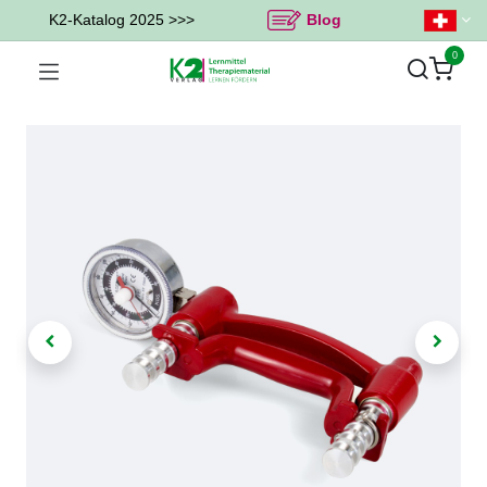
K2-Katalog 2025 >>>
Blog
0