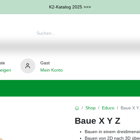
K2-Katalog 2025 >>>
ste
Gast
eigen
Mein Konto
therapie
Weitere Therapie-Bereiche
Hilfsmittel
Shop
Educo
Baue X Y
Baue X Y Z
Bauen in einem dreidimens
Bauen von 2D nach 3D übe