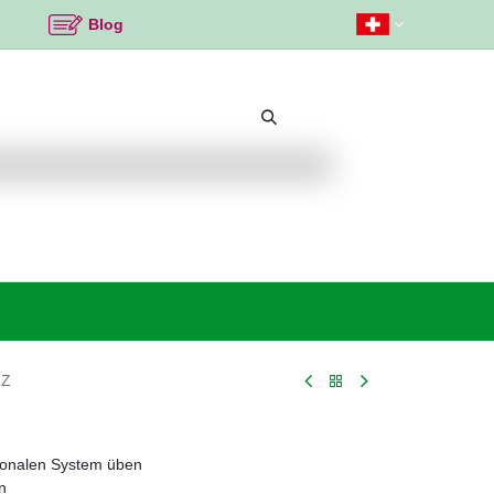
Blog
Beliebte Themen
Neu bei K2
Angebote %
 Z
ionalen System üben
n