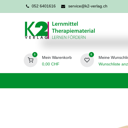
052 6401616
service@k2-verlag.ch
0
0
Mein Warenkorb
Meine Wunschli
0,00
CHF
Wunschliste anz
Förderpädagogik
Logopädie
Ergo