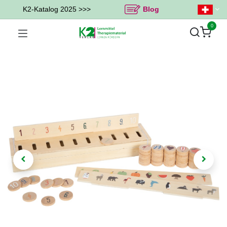
K2-Katalog 2025 >>>
Blog
0