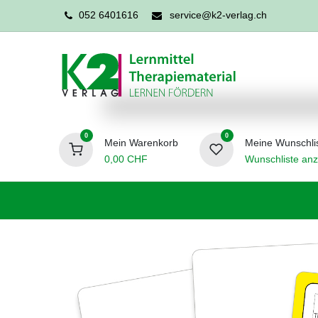
052 6401616
service@k2-verlag.ch
0
0
Mein Warenkorb
Meine Wunschli
0,00
CHF
Wunschliste anz
Förderpädagogik
Logopädie
Ergo