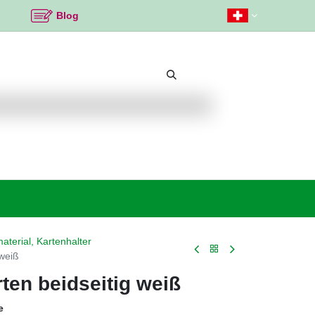
Blog
Beliebte Themen
Neu bei K2
Angebote %
aterial, Kartenhalter
 weiß
ten beidseitig weiß
e