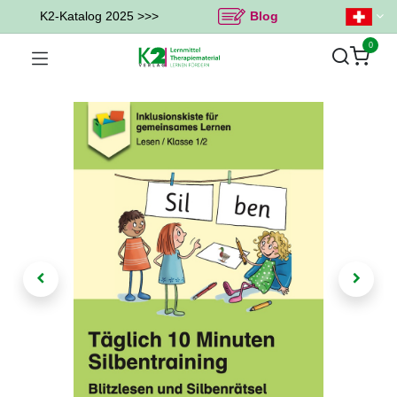
K2-Katalog 2025 >>>
Blog
0