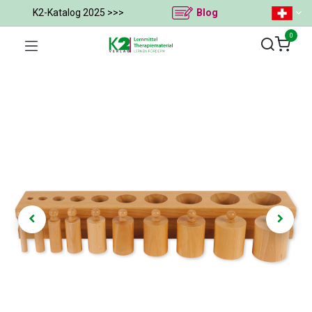
K2-Katalog 2025 >>>
Blog
0