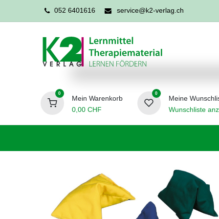
052 6401616
service@k2-verlag.ch
0
0
Mein Warenkorb
Meine Wunschli
0,00
CHF
Wunschliste anz
Förderpädagogik
Logopädie
Ergo