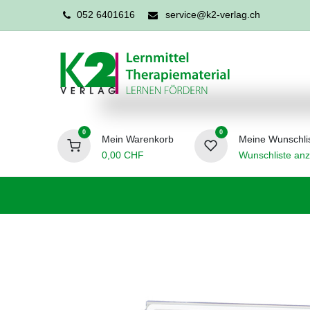
052 6401616
service@k2-verlag.ch
0
0
Mein Warenkorb
Meine Wunschli
0,00
CHF
Wunschliste anz
Förderpädagogik
Logopädie
Ergo