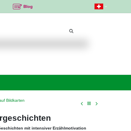
Blog
Beliebte Themen
Neu bei K2
Angebote %
uf Bildkarten
ergeschichten
Geschichten mit intensiver Erzählmotivation