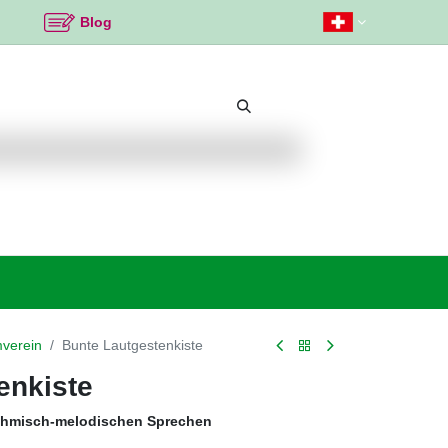
Blog
Beliebte Themen
Neu bei K2
Angebote %
verein
Bunte Lautgestenkiste
enkiste
thmisch-melodischen Sprechen