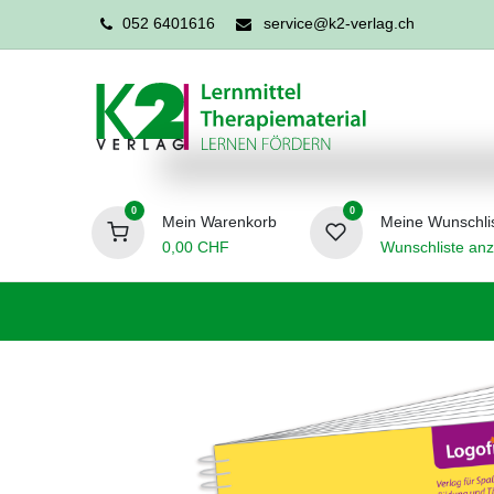
052 6401616
service@k2-verlag.ch
0
0
Mein Warenkorb
Meine Wunschli
0,00
CHF
Wunschliste anz
Förderpädagogik
Logopädie
Ergo