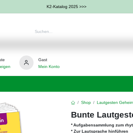
K2-Katalog 2025 >>>
ste
Gast
eigen
Mein Konto
therapie
Weitere Therapie-Bereiche
Hilfsmittel
Shop
Lautgesten Geheim
Bunte Lautgest
* Aufgabensammlung zum rhy
* Zur Lautsprache hinführen