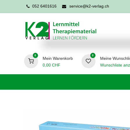
052 6401616
service@k2-verlag.ch
0
0
Mein Warenkorb
Meine Wunschli
0,00
CHF
Wunschliste anz
Förderpädagogik
Logopädie
Ergo