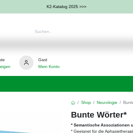
K2-Katalog 2025 >>>
ste
Gast
eigen
Mein Konto
therapie
Weitere Therapie-Bereiche
Hilfsmittel
Shop
Neurologie
Bunt
Bunte Wörter*
* Semantische Assoziationen
* Geeignet für die Aphasietherap