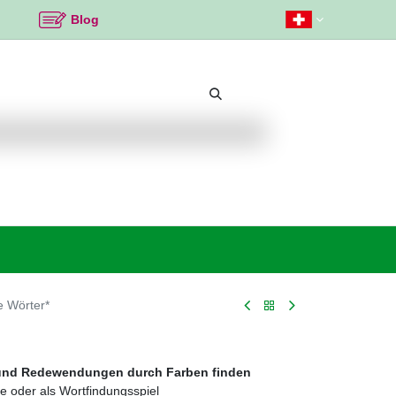
Blog
Beliebte Themen
Neu bei K2
Angebote %
e Wörter*
 und Redewendungen durch Farben finden
ie oder als Wortfindungsspiel