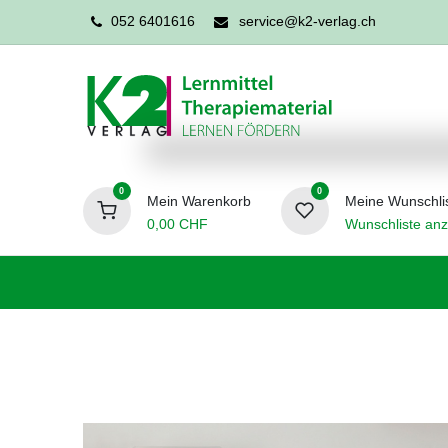
052 6401616
service@k2-verlag.ch
0
0
Mein Warenkorb
Meine Wunschli
0,00
CHF
Wunschliste anz
Förderpädagogik
Logopädie
Ergo