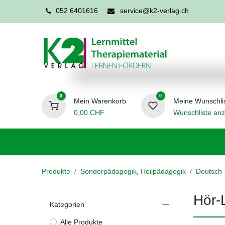
052 6401616
service@k2-verlag.ch
0
0
Mein Warenkorb
Meine Wunschli
0,00
CHF
Wunschliste anz
Förderpädagogik
Logopädie
Ergo
Produkte
Sonderpädagogik, Heilpädagogik
Deutsch
Hör-
Kategorien
Alle Produkte