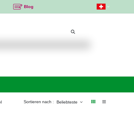
Blog
Beliebte Themen
Neu bei K2
Angebote %
Sortieren nach :
l
Beliebteste