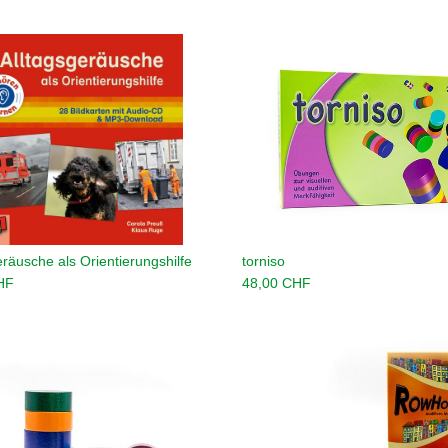
eräusche als Orientierungshilfe
torniso
In den Warenkorb legen
In den Warenkorb leg
HF
48,00
CHF