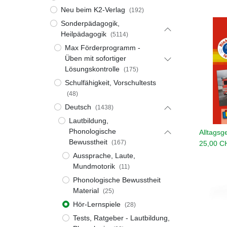
Neu beim K2-Verlag
(192)
Sonderpädagogik,
Heilpädagogik
(5114)
Max Förderprogramm -
Üben mit sofortiger
Lösungskontrolle
(175)
Schulfähigkeit, Vorschultests
(48)
Deutsch
(1438)
Lautbildung,
Phonologische
Alltagsg
Bewusstheit
(167)
25,00
C
Aussprache, Laute,
Mundmotorik
(11)
Phonologische Bewusstheit
Material
(25)
Hör-Lernspiele
(28)
Tests, Ratgeber - Lautbildung,