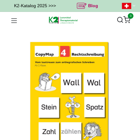
K2-Katalog 2025 >>>
Blog
0