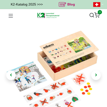
K2-Katalog 2025 >>>
Blog
0