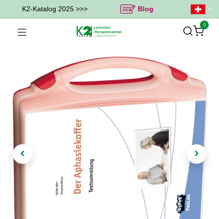
K2-Katalog 2025 >>>
Blog
0